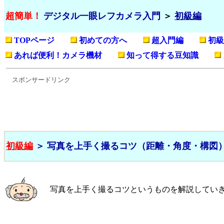
超簡単！
デジタル一眼レフカメラ入門
＞
初級編
TOPページ
初めての方へ
超入門編
初級
あれば便利！カメラ機材
知って得する豆知識
スポンサードリンク
初級編
＞ 写真を上手く撮るコツ（
距離・角度・構図
写真を上手く撮るコツというものを解説してい